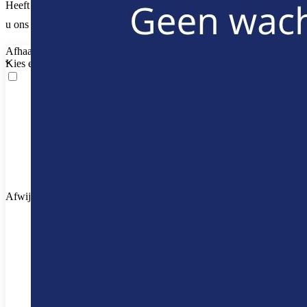
Heeft u nog vragen? Meer info vindt onze
huurgids
.
Natuurlijk kunt
u ons ook altijd
bellen of mailen
.
Afhaalpunt
Kies een ophaallocatie
Afwijkend afleverpunt