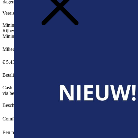
dagen)
€ 49,50
/extra dag
€ 1.485,15
/extra
dag
km
Vereisten voor bestuurder
Minimumleeftijd
21
Rijbewijs
B
Minimaal aantal jaar rijbewijs
2
Milieubijdrage
€ 5,43
Betalingsvereisten
Cash wordt niet meer aanvaard, betalingen kunnen enkel gebeuren
via betaalkaart of kredietkaart (Bancontact, Visa, Mastercard).
Beschrijving
Comfortabel op vakantie met 7 personen (volgens beschikbaarheid)
Een reisje gepland met 7 personen en u wil daarvoor een
auto