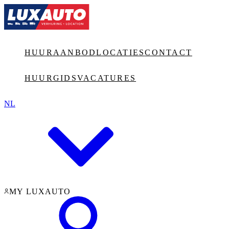
Jump to main content
HUURAANBOD
LOCATIES
CONTACT
HUURGIDS
VACATURES
NL
MY LUXAUTO