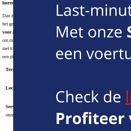
huren
?
Dan is de
Peugeot 5008
ideaal voor u! In deze wagen heeft u niet
het gevoel met een minibus te rijden omdat hij het nodige
comfort
voor alle inzittenden
biedt. De
3 zetelrijen
zorgen voor het gemak
om met 7 personen te reizen. De Peugeot 5008 is volledig afgewerkt
met kwalitatieve materialen en een elektronische handrem. Kortom,
een pittige en
zuinige
wagen om op reis te gaan!
Termijn:
Huren van 1 uur tot 2 jaar.
Locatie:
Ophalen en terugbrengen op locaties naar keuze.
Service:
Online boeken in enkele klikken of persoonlijk advies in
onze filialen.