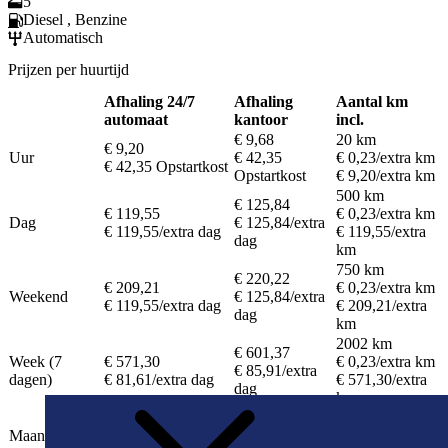
5
Diesel , Benzine
Automatisch
Prijzen per huurtijd
Afhaling 24/7
Afhaling
Aantal km
automaat
kantoor
incl.
€ 9,68
20 km
€ 9,20
Uur
€ 42,35
€ 0,23
/extra km
€ 42,35
Opstartkost
Opstartkost
€ 9,20
/extra km
500 km
€ 125,84
€ 119,55
€ 0,23
/extra km
Dag
€ 125,84
/extra
€ 119,55
/extra dag
€ 119,55
/extra
dag
km
750 km
€ 220,22
€ 209,21
€ 0,23
/extra km
Weekend
€ 125,84
/extra
€ 119,55
/extra dag
€ 209,21
/extra
dag
km
2002 km
€ 601,37
Week (7
€ 571,30
€ 0,23
/extra km
€ 85,91
/extra
dagen)
€ 81,61
/extra dag
€ 571,30
/extra
dag
km
4020 km
€ 1.563,32
Maand (30
€ 1.485,15
€ 0,23
/extra km
€ 52,11
/extra