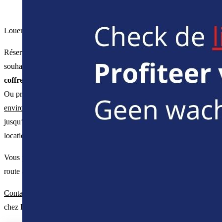
Louer cette voiture spacieuse?
Réservez-la en ligne par le biais du formulaire à gauche. Vous
souhaitez des options supplémentaires telles qu’
un GPS ou un
coffre à skis
? Vous pouvez les sélectionner lors de la réservation.
Ou prenez contact avec
une agence de Luxauto dans vos
environs
. Vous pouvez louer cette voiture à partir de 1 journée
jusqu’à 2 années. De plus, il est possible de rendre votre voiture de
location dans une agence différente de celle de départ.
Vous partez en vacances à 5 ? Alors louez une
Citroën Berlingo
. En
route à 9 ? Regardez nos
minibus pratiques
.
Contactez-nous
si vous voulez savoir plus sur la location de voiture
chez Luxauto.