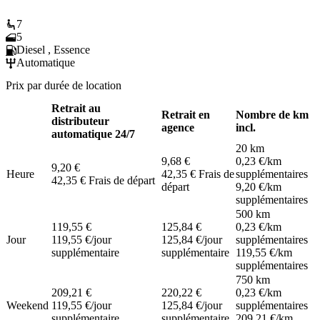
7
5
Diesel , Essence
Automatique
Prix par durée de location
Retrait au
Retrait en
Nombre de km
distributeur
agence
incl.
automatique 24/7
20 km
9,68 €
0,23 €
/km
9,20 €
Heure
42,35 €
Frais de
supplémentaires
42,35 €
Frais de départ
départ
9,20 €
/km
supplémentaires
500 km
119,55 €
125,84 €
0,23 €
/km
Jour
119,55 €
/jour
125,84 €
/jour
supplémentaires
supplémentaire
supplémentaire
119,55 €
/km
supplémentaires
750 km
209,21 €
220,22 €
0,23 €
/km
Weekend
119,55 €
/jour
125,84 €
/jour
supplémentaires
supplémentaire
supplémentaire
209,21 €
/km