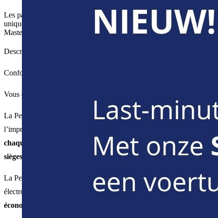
Les paiements en cash ne sont pas autorisés , nous acceptons
uniquement les paiements par carte bancaire (Bancontact, Visa,
Mastercard).
Description
Confortablement en vacances à 7 (selon la disponibilité)
Vous envisagez un voyage à 7 en voiture ?
La Peugeot 5008 est idéale pour vous ! Vous n’avez pas
l’impression de rouler avec un minibus grâce au
confort dont
chaque passager bénéficie
. En plus, les
3 rangées de
sièges
facilitent le voyage à 7.
La Peugeot 5008 a une finition de qualité et un frein à main
électronique. En d’autres termes une
voiture dynamique &
économique
pour votre voyage.