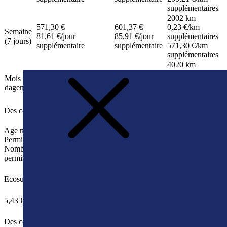
supplémentaires
2002 km
571,30 €
601,37 €
0,23 €
/km
Semaine
81,61 €
/jour
85,91 €
/jour
supplémentaires
(7 jours)
supplémentaire
supplémentaire
571,30 €
/km
supplémentaires
4020 km
1 485,15 €
1 563,32 €
0,23 €
/km
Mois (30
49,50 €
/jour
52,11 €
/jour
supplémentaires
dagen)
supplémentaire
supplémentaire
1 485,15 €
/km
supplémentaires
Des conditions pour le conducteur
Age minimal
21
Permis de conduire
B
Nombre minimum d'années de
2
permis de conduire
Ecosurcharge
5,43 €
Des conditions de paiement