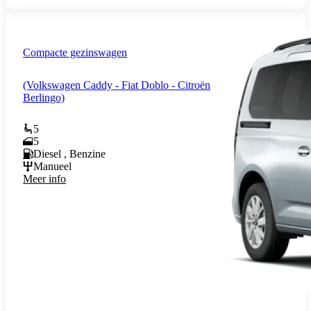
Compacte gezinswagen
(Volkswagen Caddy - Fiat Doblo - Citroën
Berlingo)
5
5
Diesel , Benzine
Manueel
Meer info