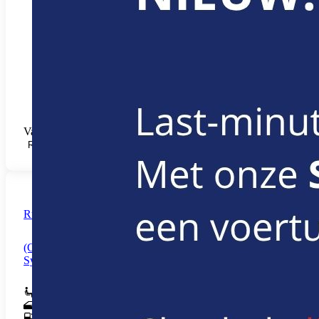
Vanaf € 6,61 /u (+ Startup-fee € 42,35)
RESERVEREN
Ruime gezinswagen SUV - automaat
(Citroën C5 - Peugeot 3008 - Renault
Symbioz - Skoda Karoq)
5
5
Diesel , Benzine