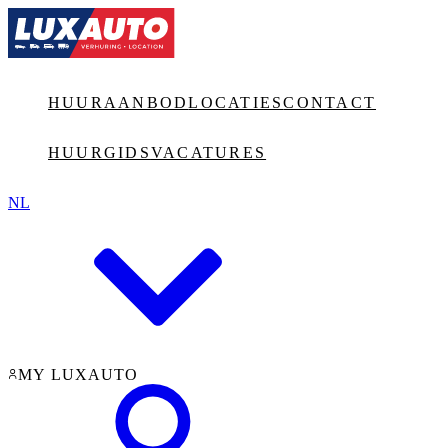
Jump to main content
HUURAANBOD
LOCATIES
CONTACT
HUURGIDS
VACATURES
NL
MY LUXAUTO