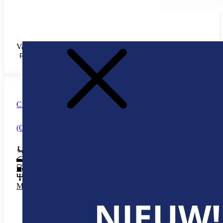
Vanaf € 7,19 /u (+ Startup-fee € 42,35)
RESERVEREN
Cupra Born
(Cupra Born)
5
5
Elektrisch
Automatisch
Meer info