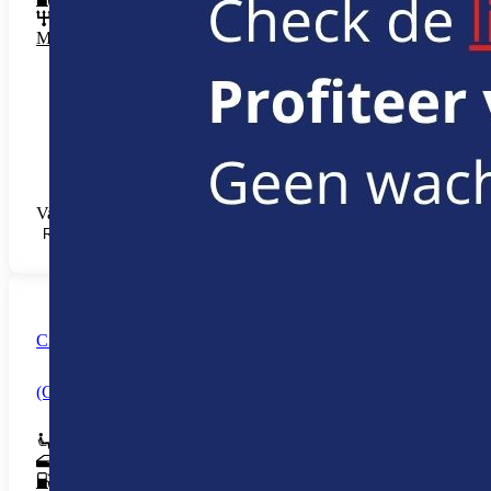
Automatisch
Meer info
Vanaf € 8,63 /u (+ Startup-fee € 42,35)
RESERVEREN
Citroën C5 SUV Aircross Hybride
(Citroën C5 Aircross)
5
5
Hybride