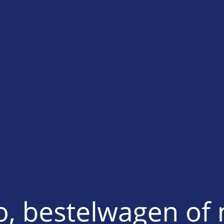
Aantal km incl.
10 km
€ 0,24
/extra km
500 km
€ 0,24
/extra km
750 km
€ 0,24
/extra km
2002 km
€ 0,24
/extra km
4020 km
€ 0,24
/extra km