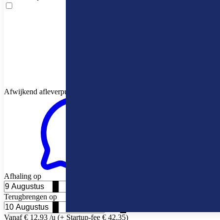
Afwijkend afleverpunt
Afhaling op
Terugbrengen op
Vanaf € 12,93 /u (+ Startup-fee € 42,35)