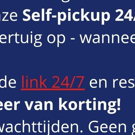
betaalkaart of kredietkaart (Bancontact, Visa, Mastercard).
to de ideale minibus 8+1 huren. Zo kan u met 9 personen comfortabel d
 filialen.
 ons ook altijd
bellen of mailen
.