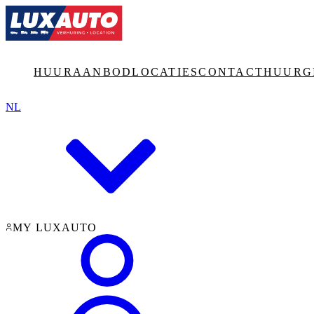
Jump to main content
HUURAANBOD
LOCATIES
CONTACT
HUURG
NL
MY LUXAUTO