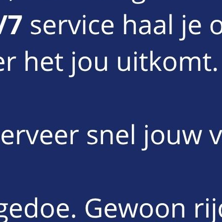
e weg op. Een
rijbewijs B
is voldoende om deze wagen te besturen.