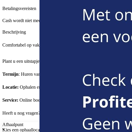
Betalingsvereisten
Cash wordt niet meer aanvaard, betalingen kunnen enkel gebeuren via 
Beschrijving
Comfortabel op vakantie met 9 personen
Plant u een uitstapje met vrienden of familie? Dan kunt u bij Luxau
Termijn
: Huren van 1 uur tot 2 jaar.
Locatie:
Ophalen en terugbrengen op locaties naar keuze.
Service:
Online boeken in enkele klikken of persoonlijk advies in onze
Heeft u nog vragen? Meer info vindt onze
huurgids
.
Natuurlijk kunt u
Afhaalpunt
Kies een ophaallocatie