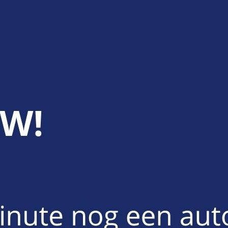
maat
Afhaling kantoor
€ 13,61
€ 42,35
Opstartkost
€ 187,85
€ 187,85
/extra dag
€ 340,92
€ 187,85
/extra dag
€ 953,18
€ 136,17
/extra dag
€ 2.153,80
€ 71,79
/extra dag
21
B
2