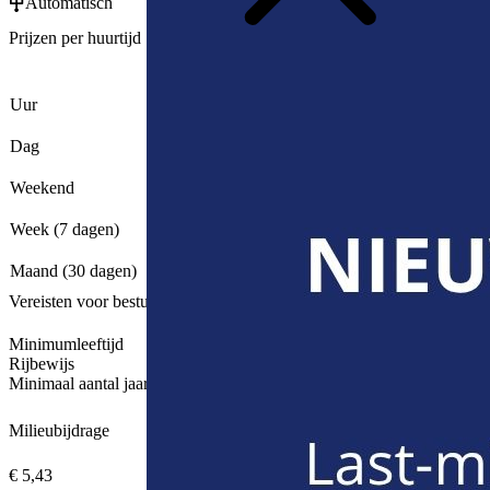
Automatisch
Prijzen per huurtijd
Afhaling 24/7 auto
€ 12,93
Uur
€ 42,35
Opstartkost
€ 169,97
Dag
€ 169,97
/extra dag
€ 308,44
Weekend
€ 169,97
/extra dag
€ 862,40
Week (7 dagen)
€ 123,20
/extra dag
€ 2.046,11
Maand (30 dagen)
€ 68,21
/extra dag
Vereisten voor bestuurder
Minimumleeftijd
Rijbewijs
Minimaal aantal jaar rijbewijs
Milieubijdrage
€ 5,43