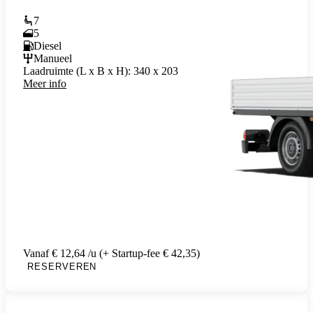
7
5
Diesel
Manueel
Laadruimte (L x B x H):
340 x 203
Meer info
Vanaf € 12,64 /u (+ Startup-fee € 42,35)
RESERVEREN