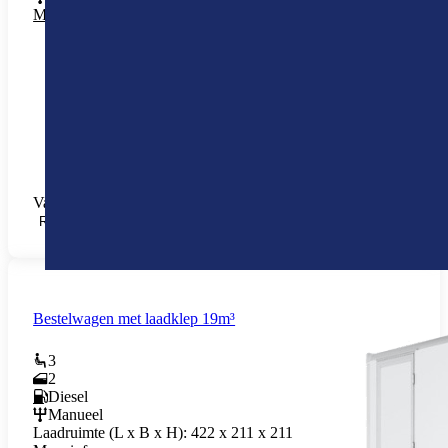
Meer info
Vanaf € 12,64 /u (+ Startup-fee € 42,35)
RESERVEREN
Bestelwagen met laadklep 19m³
3
2
Diesel
Manueel
Laadruimte (L x B x H):
422 x 211 x 211