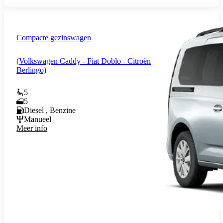
Compacte gezinswagen
(Volkswagen Caddy - Fiat Doblo - Citroën
Berlingo)
5
5
Diesel , Benzine
Manueel
Meer info