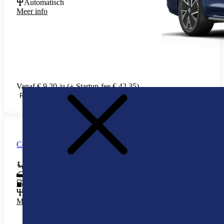
Automatisch
Meer info
Vanaf € 9,20 /u (+ Startup-fee € 42,35)
RESERVEREN
Compact luxe - automaat
5
5
Diesel , Benzine
Automatisch
Meer info