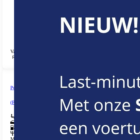
Vanaf € 10,35 /u (+ Startup-fee € 42,35)
RESERVEREN
Polestar 2
(Polestar 2)
5
5
Elektrisch
Automatisch
Meer info