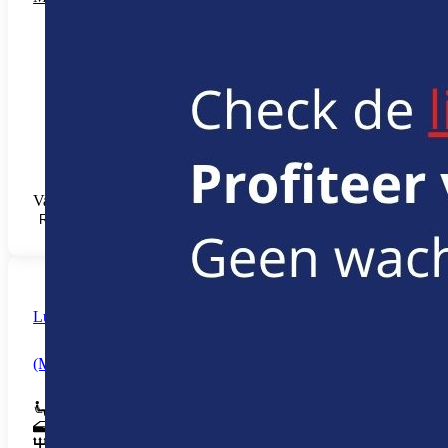
Vanaf € 9,49 /u (+ Startup-fee € 42,35)
RESERVEREN
Luxe gezinswagen - automaat
(Mercedes C-Klasse Break - Audi A5 Avant)
5
5
Automatisch