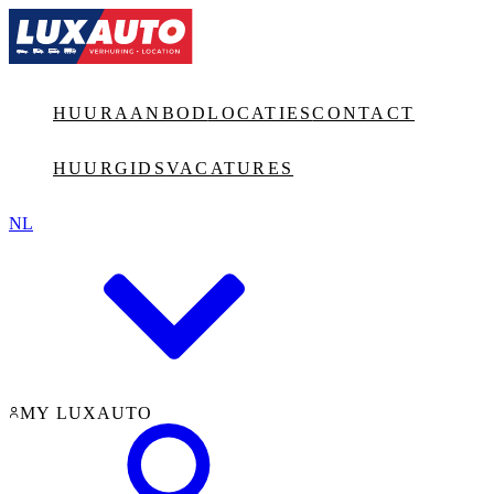
Jump to main content
HUURAANBOD
LOCATIES
CONTACT
HUURGIDS
VACATURES
NL
MY LUXAUTO