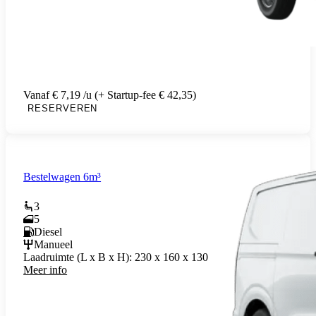
Vanaf € 7,19 /u (+ Startup-fee € 42,35)
RESERVEREN
Bestelwagen 6m³
3
5
Diesel
Manueel
Laadruimte (L x B x H):
230 x 160 x 130
Meer info