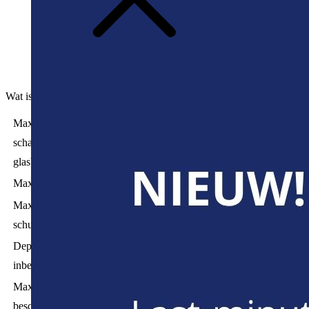
Wat is inbegrepen in de Small Cover ?
Maximaal eigen risico per schadegeval bedraagt € 2.500 voor
schade aan het voertuig, vandalisme (indien politie aanwezig en
glasbraak niet inbegrepen), glasbraak (geen vandalisme).
Maximaal eigen risico bij brand of diefstal bedraagt € 2.500.
Maximaal eigen risico per schadegeval bij schade aan derden door
schuld van de huurder bedraagt € 1.500.
Depannagekosten binnen- en buitenland bij technische panne zijn
inbegrepen.
Maximaal eigen risico per schadegeval bij niet-technische panne of
beschadigde of platte band bedraagt €2.500.