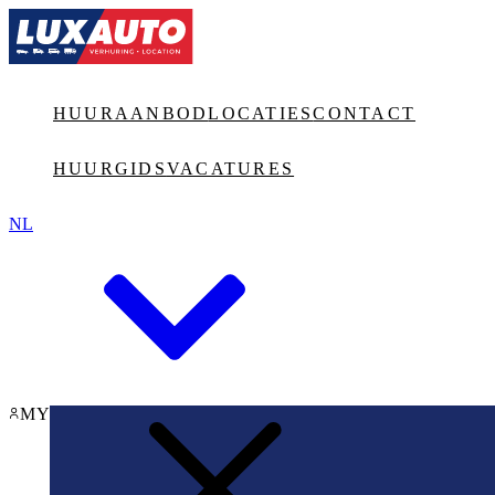
Jump to main content
HUURAANBOD
LOCATIES
CONTACT
HUURGIDS
VACATURES
NL
MY LUXAUTO