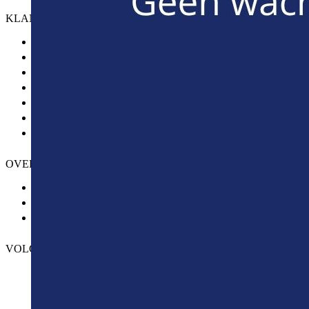
KLANTENSERVICE
Reserveren
Afhalen van het voertuig
Tarieven, waarborg & betalingen
Inleveren van het voertuig
Verzekering en overtredingen
Pech of ongeval
Self-Pickup 24/7
OVER ONS
Contact
Locaties
Vacatures
VOLG ONS OP