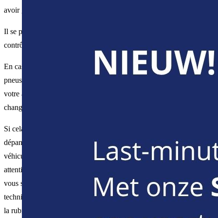
avoir gonflé le pneu, remettez le bouchon sur la valve.
Il se peut que vous deviez ensuite confirmer ou réinitialiser votre
contrôle sur l'ordinateur de bord de votre véhicule.
En cas de crevaison, essayez d'abord d'utiliser le kit de réparation de
pneus ou la roue de secours pour vous remettre en route. Contactez
votre agence de location pour obtenir un rendez-vous afin de
changer votre pneu.
Si cela ne fonctionne pas, il est préférable de contacter le service de
dépannage désigné (numéro figurant sur l'autocollant dans votre
véhicule ou sur le dossier avec les documents du véhicule), mais
attention, selon le produit d'assurance que vous avez choisi, ce coût
vous sera facturé sous la rubrique "frais de dépannage non
technique". Pour plus d'informations sur les tarifs, veuillez consulter
la rubrique "
Assurances et infractions
".