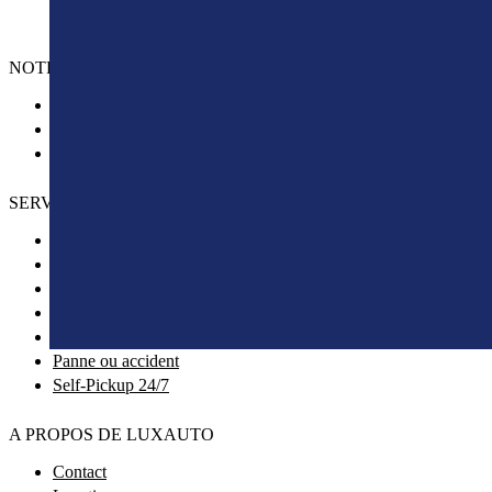
NOTRE OFFRE
Voitures
Location camionnette
Minibus
SERVICE À LA CLIENTÈLE
Réserver
Enlèvement du véhicule
Tarifs, garantie et paiements
Restitution du véhicule
Assurances et infractions
Panne ou accident
Self-Pickup 24/7
A PROPOS DE LUXAUTO
Contact