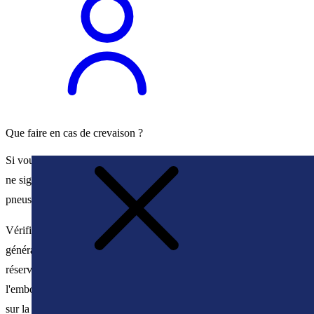
Que faire en cas de crevaison ?
Si vous recevez un message concernant la pression des pneus, cela
ne signifie pas automatiquement qu'il y a des problèmes avec les
pneus.
Vérifiez quelle est la bonne pression des pneus. Vous la trouverez
généralement dans le cadre de la porte ou sur le bouchon du
réservoir de carburant. Dévissez le bouchon de la valve et placez
l'embout du démonte-pneu sur la valve. Maintenez l'embout appuyé
sur la valve jusqu'à ce que la pression correcte soit atteinte. Après