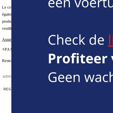
Le coût de la réparation finale ou du remplacement du pneu est
également à la charge du locataire. Le montant exact dépend du
produit d'assurance choisi. Pour plus d'informations sur les tarifs,
veuillez consulter la rubrique "
Assurances et infractions
".
PANNE OU ACCIDENT
Restez informé de nos actions
REGISTRE