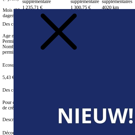
supplémentaire
supplémentaire
supplémentaires
1 235,71 €
1 300,75 €
4020 km
Mois (30
41,19 €
/jour
43,35 €
/jour
0,42 €
/km
dagen)
supplémentaire
supplémentaire
supplémentaires
Des conditions pour le conducteur
Age minimal
26
Permis de conduire
B
Nombre minimum d'années de
2
permis de conduire
Ecosurcharge
5,43 €
Des conditions de paiement
Pour ce véhicule, vous ne pouvez payer la caution qu'avec une carte
de crédit.
Description
Découvrez la liberté ultime avec la Cupra Born.