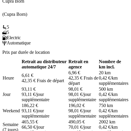
Cupra Born
(Cupra Born)
5
5
Electric
Automatique
Prix par durée de location
Retrait au distributeur
Retrait en
Nombre de
automatique 24/7
agence
km incl.
6,96 €
20 km
6,61 €
Heure
42,35 €
Frais de
0,42 €
/km
42,35 €
Frais de départ
départ
supplémentaires
93,11 €
98,01 €
500 km
Jour
93,11 €
/jour
98,01 €
/jour
0,42 €
/km
supplémentaire
supplémentaire
supplémentaires
186,22 €
196,02 €
750 km
Weekend
93,11 €
/jour
98,01 €
/jour
0,42 €
/km
supplémentaire
supplémentaire
supplémentaires
465,55 €
490,05 €
2002 km
Semaine
66,50 €
/jour
70,01 €
/jour
0,42 €
/km
(7 jours)