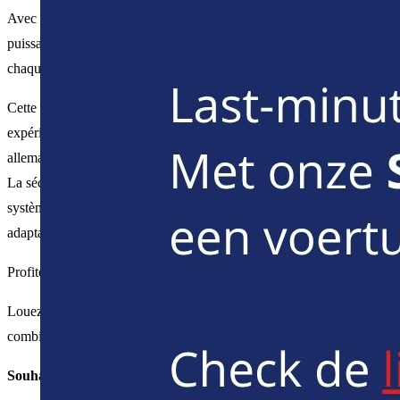
Avec une
autonomie
impressionnante
de 480 à 550 km
et une
puissante batterie de 82 kWh, la Cupra Born est prête à transformer
chaque conduite
Cette
voiture agile au rayon de braquage court
offre une
expérience de conduite dynamique, associée à un design sportif
allemand qui respire à la fois l'élégance et la puissance.
La sécurité est primordiale grâce à la présence de série de tous les
systèmes d'aide à la conduite, y compris le régulateur de vitesse
adaptatif, et avec cinq places, il y a de la place pour toute la famille
Profitez d'un
coffre spacieux d'une capacité de 385 litres
.
Louez votre Cupra Born dès aujourd'hui et découvrez la
combinaison ultime de performance, de style et de sécurité.
Souhaitez-vous louer cette voiture?