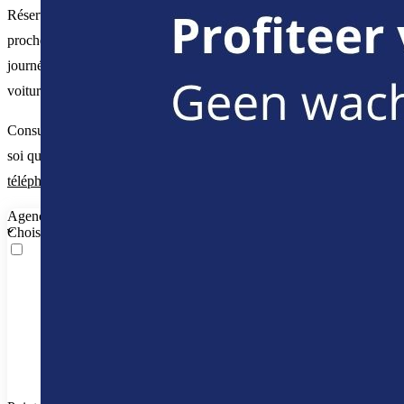
Réservez-la en ligne ou rendez visite à
une agence de Luxauto
proche de chez vous. Vous pouvez louer cette voiture à partir de 1
journée jusqu’à 2 années. De plus, il est possible de rendre votre
voiture de location dans une agence différente de celle de départ.
Consultez notre
guide de location
pour plus d’informations. Il va de
soi que vous pouvez également nous contacter par
e-mail ou par
téléphone
.
Agence de départ
Choisissez une agence de départ