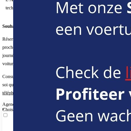
technologie numérique et sa polyvalence.
Souhaitez-vous louer cette voiture?
Réservez-la en ligne ou rendez visite à
une agence de Luxauto
proche de chez vous. Vous pouvez louer cette voiture à partir de 1
journée jusqu’à 2 années. De plus, il est possible de rendre votre
voiture de location dans une agence différente de celle de départ.
Consultez notre
guide de location
pour plus d’informations. Il va de
soi que vous pouvez également nous contacter par
e-mail ou par
téléphone
.
Agence de départ
Choisissez une agence de départ