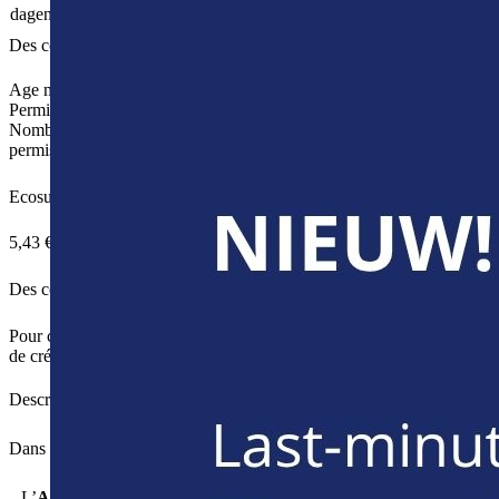
62,61 €
/jour
65,91 €
/jour
0,23 €
/km
dagen)
supplémentaire
supplémentaire
supplémentaires
Des conditions pour le conducteur
Age minimal
21
Permis de conduire
B
Nombre minimum d'années de
2
permis de conduire
Ecosurcharge
5,43 €
Des conditions de paiement
Pour ce véhicule, vous ne pouvez payer la caution qu'avec une carte
de crédit.
Description
Dans cette catégorie vous trouvez:
L’
Audi A4 Avant
se distingue par sa sportivité, sa qualité, sa