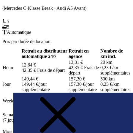
(Mercedes C-Klasse Break - Audi A5 Avant)
5
5
Automatique
Prix par durée de location
Retrait au distributeur
Retrait en
Nombre de
automatique 24/7
agence
km incl.
13,31 €
20 km
12,64 €
Heure
42,35 €
Frais de
0,23 €
/km
42,35 €
Frais de départ
départ
supplémentaires
149,44 €
157,30 €
500 km
Jour
149,44 €
/jour
157,30 €
/jour
0,23 €
/km
supplémentaire
supplémentaire
supplémentaires
278,18 €
292,82 €
750 km
Weekend
149,44 €
/jour
157,30 €
/jour
0,23 €
/km
supplémentaire
supplémentaire
supplémentaires
705,79 €
742,94 €
2002 km
Semaine
100,83 €
/jour
106,13 €
/jour
0,23 €
/km
(7 jours)
supplémentaire
supplémentaire
supplémentaires
1 878,28 €
1 977,14 €
4020 km
Mois (30