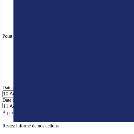
Point de livraison différentes
Date d'enlèvement
Date de retour
À partir de 12,64 € /h (+ Startup-fee € 42,35)
Restez informé de nos actions